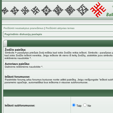
Peržiūrėti neatsakytus pranešimus
|
Peržiūrėti aktyvias temas
Pagrindinis diskusijų puslapis
Žodžio paieška:
Simbolis
+
parašytas priešais žodį reiškia kad tokio žodžio reikia ieškoti. Simbolis
-
parašytas pr
kad tokio žodžio ieškoti nereikia. Jeigu ieškote tik vieno iš kelių žodžių, atskirkite juos simboli
reikšmėms naudokite *.
Autoriaus paieška:
Dalinėms reikšmėms naudokite *.
Ieškoti forumuose:
Pasirinkite forumą arba forumus kuriuose norite atlikti paiešką. Jeigu neišjungsite “ieškoti su
parametro apačioje, automatiškai bus ieškoma ir visuose subforumuose.
Ieškoti subforumuose:
Taip
Ne