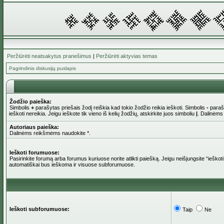
Peržiūrėti neatsakytus pranešimus
|
Peržiūrėti aktyvias temas
Pagrindinis diskusijų puslapis
Žodžio paieška:
Simbolis
+
parašytas priešais žodį reiškia kad tokio žodžio reikia ieškoti. Simbolis
-
parašy
ieškoti nereikia. Jeigu ieškote tik vieno iš kelių žodžių, atskirkite juos simboliu
|
. Dalinėms
Autoriaus paieška:
Dalinėms reikšmėms naudokite *.
Ieškoti forumuose:
Pasirinkite forumą arba forumus kuriuose norite atlikti paiešką. Jeigu neišjungsite “iešk
automatiškai bus ieškoma ir visuose subforumuose.
Ieškoti subforumuose:
Taip
Ne