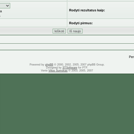
Rodyti rezultatus kaip:
ka
a
Rodyti pirmus:
Pere
Powered by
phpBB
© 2000, 2002, 2005, 2007 phpBB Group.
Designed by
STSoftware
for PTF.
Vertė
Vilius Šumskas
© 2003, 2005, 2007