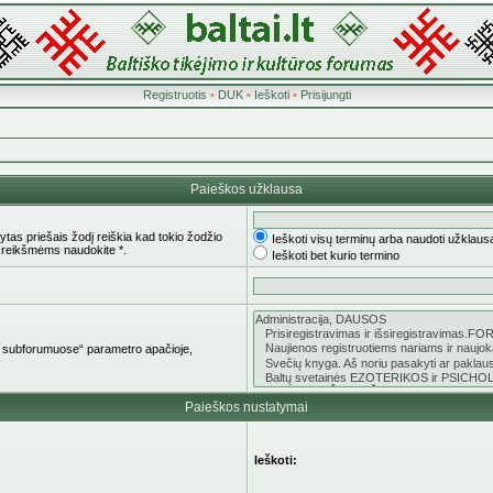
Registruotis
•
DUK
•
Ieškoti
•
Prisijungti
Paieškos užklausa
tas priešais žodį reiškia kad tokio žodžio
Ieškoti visų terminų arba naudoti užklaus
 reikšmėms naudokite *.
Ieškoti bet kurio termino
oti subforumuose“ parametro apačioje,
Paieškos nustatymai
Ieškoti: