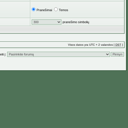
Pranešimai
Temos
pranešimo simbolių
Visos datos yra UTC + 2 valandos [
DST
]
iti į: