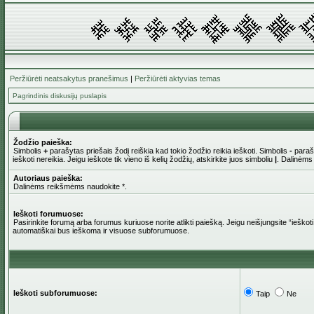
Peržiūrėti neatsakytus pranešimus
|
Peržiūrėti aktyvias temas
Pagrindinis diskusijų puslapis
Žodžio paieška:
Simbolis
+
parašytas priešais žodį reiškia kad tokio žodžio reikia ieškoti. Simbolis
-
parašy
ieškoti nereikia. Jeigu ieškote tik vieno iš kelių žodžių, atskirkite juos simboliu
|
. Dalinėms
Autoriaus paieška:
Dalinėms reikšmėms naudokite *.
Ieškoti forumuose:
Pasirinkite forumą arba forumus kuriuose norite atlikti paiešką. Jeigu neišjungsite “iešk
automatiškai bus ieškoma ir visuose subforumuose.
Ieškoti subforumuose:
Taip
Ne