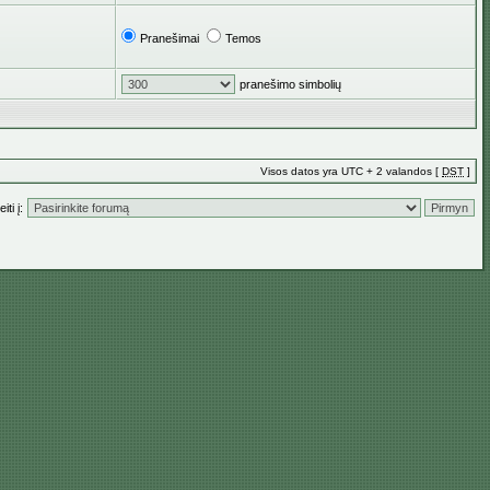
Pranešimai
Temos
pranešimo simbolių
Visos datos yra UTC + 2 valandos [
DST
]
iti į: