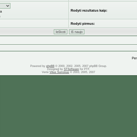
Rodyti rezultatus kaip:
ka
a
Rodyti pirmus:
Pere
Powered by
phpBB
© 2000, 2002, 2005, 2007 phpBB Group.
Designed by
STSoftware
for PTF.
Vertė
Vilius Šumskas
© 2003, 2005, 2007