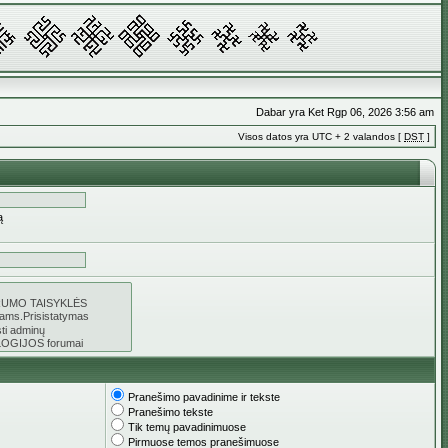
Dabar yra Ket Rgp 06, 2026 3:56 am
Visos datos yra UTC + 2 valandos [
DST
]
ą
Pranešimo pavadinime ir tekste
Pranešimo tekste
Tik temų pavadinimuose
Pirmuose temos pranešimuose