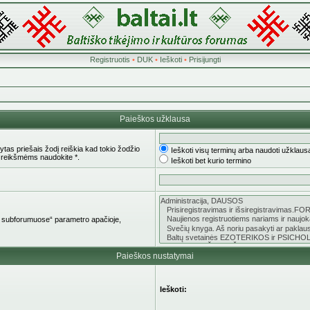
Registruotis
•
DUK
•
Ieškoti
•
Prisijungti
Paieškos užklausa
tas priešais žodį reiškia kad tokio žodžio
Ieškoti visų terminų arba naudoti užklaus
 reikšmėms naudokite *.
Ieškoti bet kurio termino
oti subforumuose“ parametro apačioje,
Paieškos nustatymai
Ieškoti: