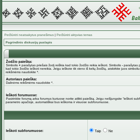
Peržiūrėti neatsakytus pranešimus
|
Peržiūrėti aktyvias temas
Pagrindinis diskusijų puslapis
Žodžio paieška:
Simbolis
+
parašytas priešais žodį reiškia kad tokio žodžio reikia ieškoti. Simbolis
-
parašytas pr
kad tokio žodžio ieškoti nereikia. Jeigu ieškote tik vieno iš kelių žodžių, atskirkite juos simboli
reikšmėms naudokite *.
Autoriaus paieška:
Dalinėms reikšmėms naudokite *.
Ieškoti forumuose:
Pasirinkite forumą arba forumus kuriuose norite atlikti paiešką. Jeigu neišjungsite “ieškoti su
parametro apačioje, automatiškai bus ieškoma ir visuose subforumuose.
Ieškoti subforumuose:
Taip
Ne