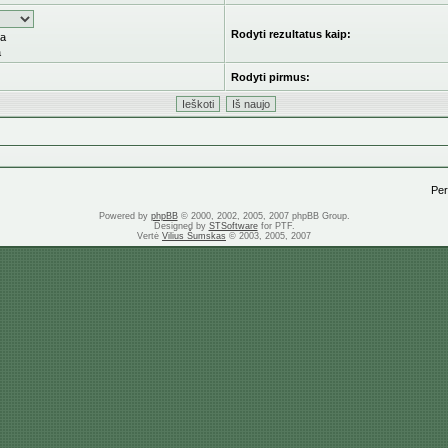
Rodyti rezultatus kaip:
ka
a
Rodyti pirmus:
Pere
Powered by
phpBB
© 2000, 2002, 2005, 2007 phpBB Group.
Designed by
STSoftware
for PTF.
Vertė
Vilius Šumskas
© 2003, 2005, 2007