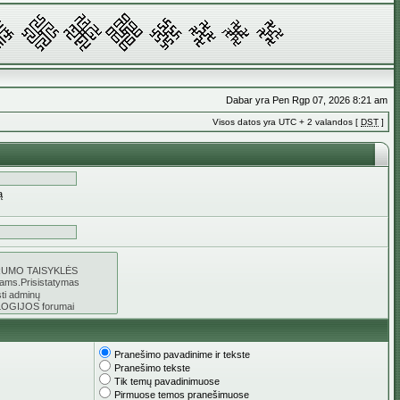
Dabar yra Pen Rgp 07, 2026 8:21 am
Visos datos yra UTC + 2 valandos [
DST
]
ą
Pranešimo pavadinime ir tekste
Pranešimo tekste
Tik temų pavadinimuose
Pirmuose temos pranešimuose