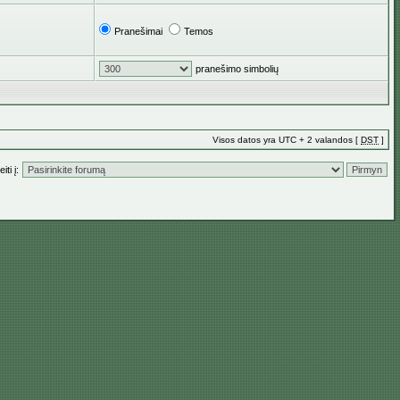
Pranešimai
Temos
pranešimo simbolių
Visos datos yra UTC + 2 valandos [
DST
]
iti į: