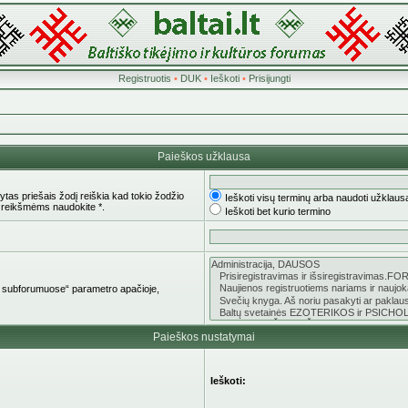
Registruotis
•
DUK
•
Ieškoti
•
Prisijungti
Paieškos užklausa
tas priešais žodį reiškia kad tokio žodžio
Ieškoti visų terminų arba naudoti užklaus
 reikšmėms naudokite *.
Ieškoti bet kurio termino
oti subforumuose“ parametro apačioje,
Paieškos nustatymai
Ieškoti: