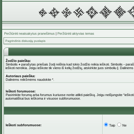
Peržiūrėti neatsakytus pranešimus
|
Peržiūrėti aktyvias temas
Pagrindinis diskusijų puslapis
Žodžio paieška:
Simbolis
+
parašytas priešais žodį reiškia kad tokio žodžio reikia ieškoti. Simbolis
-
parašy
ieškoti nereikia. Jeigu ieškote tik vieno iš kelių žodžių, atskirkite juos simboliu
|
. Dalinėms
Autoriaus paieška:
Dalinėms reikšmėms naudokite *.
Ieškoti forumuose:
Pasirinkite forumą arba forumus kuriuose norite atlikti paiešką. Jeigu neišjungsite “iešk
automatiškai bus ieškoma ir visuose subforumuose.
Ieškoti subforumuose:
Taip
Ne