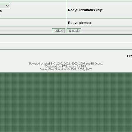
Rodyti rezultatus kaip:
ka
a
Rodyti pirmus:
Pere
Powered by
phpBB
© 2000, 2002, 2005, 2007 phpBB Group.
Designed by
STSoftware
for PTF.
Vertė
Vilius Šumskas
© 2003, 2005, 2007