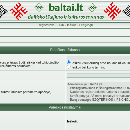
Registruotis
•
DUK
•
Ieškoti
•
Prisijungti
Paieškos užklausa
tas priešais žodį reiškia kad tokio žodžio
Ieškoti visų terminų arba naudoti užklaus
 reikšmėms naudokite *.
Ieškoti bet kurio termino
oti subforumuose“ parametro apačioje,
Paieškos nustatymai
Ieškoti: