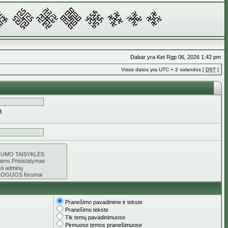
Dabar yra Ket Rgp 06, 2026 1:42 pm
Visos datos yra UTC + 2 valandos [
DST
]
ą
Pranešimo pavadinime ir tekste
Pranešimo tekste
Tik temų pavadinimuose
Pirmuose temos pranešimuose