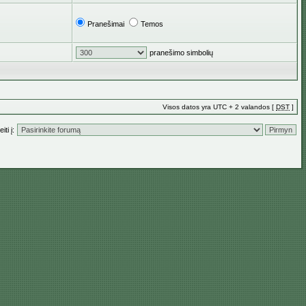
Pranešimai
Temos
pranešimo simbolių
Visos datos yra UTC + 2 valandos [
DST
]
iti į: