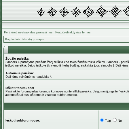
Peržiūrėti neatsakytus pranešimus
|
Peržiūrėti aktyvias temas
Pagrindinis diskusijų puslapis
Žodžio paieška:
Simbolis
+
parašytas priešais žodį reiškia kad tokio žodžio reikia ieškoti. Simbolis
-
parašy
ieškoti nereikia. Jeigu ieškote tik vieno iš kelių žodžių, atskirkite juos simboliu
|
. Dalinėms
Autoriaus paieška:
Dalinėms reikšmėms naudokite *.
Ieškoti forumuose:
Pasirinkite forumą arba forumus kuriuose norite atlikti paiešką. Jeigu neišjungsite “iešk
automatiškai bus ieškoma ir visuose subforumuose.
Ieškoti subforumuose:
Taip
Ne