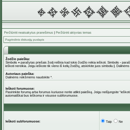
Peržiūrėti neatsakytus pranešimus
|
Peržiūrėti aktyvias temas
Pagrindinis diskusijų puslapis
Žodžio paieška:
Simbolis
+
parašytas priešais žodį reiškia kad tokio žodžio reikia ieškoti. Simbolis
-
parašy
ieškoti nereikia. Jeigu ieškote tik vieno iš kelių žodžių, atskirkite juos simboliu
|
. Dalinėms
Autoriaus paieška:
Dalinėms reikšmėms naudokite *.
Ieškoti forumuose:
Pasirinkite forumą arba forumus kuriuose norite atlikti paiešką. Jeigu neišjungsite “iešk
automatiškai bus ieškoma ir visuose subforumuose.
Ieškoti subforumuose:
Taip
Ne