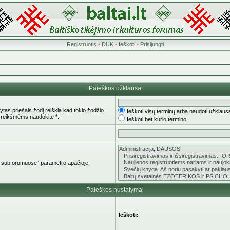
Registruotis
•
DUK
•
Ieškoti
•
Prisijungti
Paieškos užklausa
tas priešais žodį reiškia kad tokio žodžio
Ieškoti visų terminų arba naudoti užklaus
 reikšmėms naudokite *.
Ieškoti bet kurio termino
oti subforumuose“ parametro apačioje,
Paieškos nustatymai
Ieškoti: