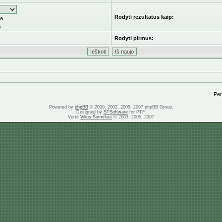
Rodyti rezultatus kaip:
ka
a
Rodyti pirmus:
Pere
Powered by
phpBB
© 2000, 2002, 2005, 2007 phpBB Group.
Designed by
STSoftware
for PTF.
Vertė
Vilius Šumskas
© 2003, 2005, 2007