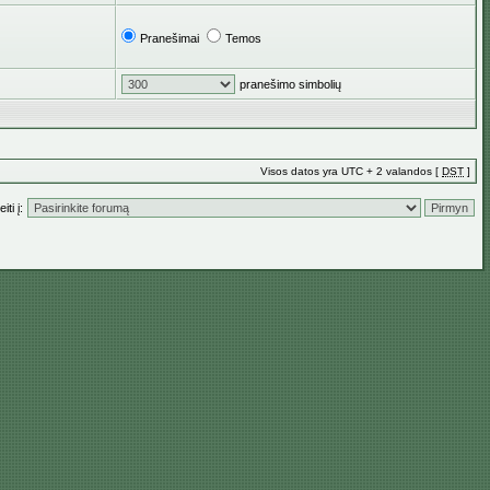
Pranešimai
Temos
pranešimo simbolių
Visos datos yra UTC + 2 valandos [
DST
]
iti į: