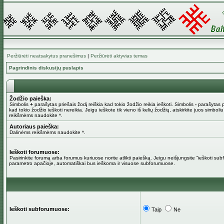
Peržiūrėti neatsakytus pranešimus
|
Peržiūrėti aktyvias temas
Pagrindinis diskusijų puslapis
Žodžio paieška:
Simbolis
+
parašytas priešais žodį reiškia kad tokio žodžio reikia ieškoti. Simbolis
-
parašytas pr
kad tokio žodžio ieškoti nereikia. Jeigu ieškote tik vieno iš kelių žodžių, atskirkite juos simboli
reikšmėms naudokite *.
Autoriaus paieška:
Dalinėms reikšmėms naudokite *.
Ieškoti forumuose:
Pasirinkite forumą arba forumus kuriuose norite atlikti paiešką. Jeigu neišjungsite “ieškoti su
parametro apačioje, automatiškai bus ieškoma ir visuose subforumuose.
Ieškoti subforumuose:
Taip
Ne