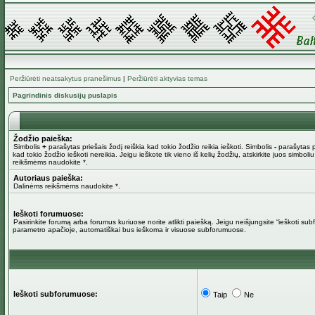
Peržiūrėti neatsakytus pranešimus
|
Peržiūrėti aktyvias temas
Pagrindinis diskusijų puslapis
Žodžio paieška:
Simbolis
+
parašytas priešais žodį reiškia kad tokio žodžio reikia ieškoti. Simbolis
-
parašytas pr
kad tokio žodžio ieškoti nereikia. Jeigu ieškote tik vieno iš kelių žodžių, atskirkite juos simboli
reikšmėms naudokite *.
Autoriaus paieška:
Dalinėms reikšmėms naudokite *.
Ieškoti forumuose:
Pasirinkite forumą arba forumus kuriuose norite atlikti paiešką. Jeigu neišjungsite “ieškoti su
parametro apačioje, automatiškai bus ieškoma ir visuose subforumuose.
Ieškoti subforumuose:
Taip
Ne