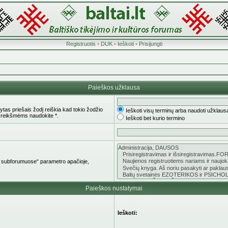
Registruotis
•
DUK
•
Ieškoti
•
Prisijungti
Paieškos užklausa
tas priešais žodį reiškia kad tokio žodžio
Ieškoti visų terminų arba naudoti užklaus
 reikšmėms naudokite *.
Ieškoti bet kurio termino
oti subforumuose“ parametro apačioje,
Paieškos nustatymai
Ieškoti: