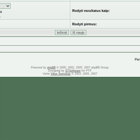
Rodyti rezultatus kaip:
ka
a
Rodyti pirmus:
Pere
Powered by
phpBB
© 2000, 2002, 2005, 2007 phpBB Group.
Designed by
STSoftware
for PTF.
Vertė
Vilius Šumskas
© 2003, 2005, 2007