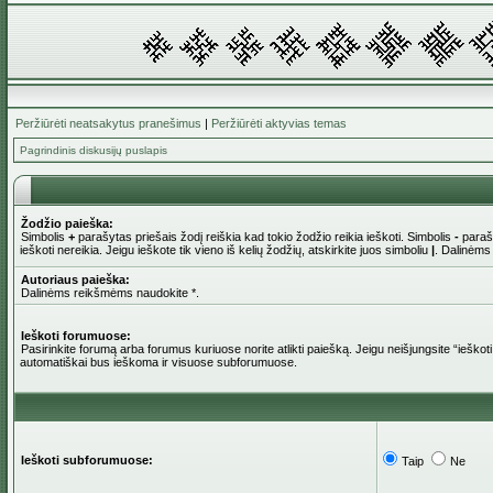
Peržiūrėti neatsakytus pranešimus
|
Peržiūrėti aktyvias temas
Pagrindinis diskusijų puslapis
Žodžio paieška:
Simbolis
+
parašytas priešais žodį reiškia kad tokio žodžio reikia ieškoti. Simbolis
-
parašy
ieškoti nereikia. Jeigu ieškote tik vieno iš kelių žodžių, atskirkite juos simboliu
|
. Dalinėms
Autoriaus paieška:
Dalinėms reikšmėms naudokite *.
Ieškoti forumuose:
Pasirinkite forumą arba forumus kuriuose norite atlikti paiešką. Jeigu neišjungsite “iešk
automatiškai bus ieškoma ir visuose subforumuose.
Ieškoti subforumuose:
Taip
Ne