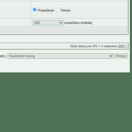
Pranešimai
Temos
pranešimo simbolių
Visos datos yra UTC + 2 valandos [
DST
]
iti į: