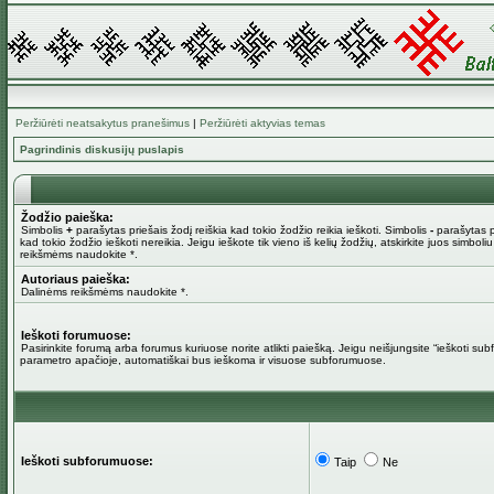
Peržiūrėti neatsakytus pranešimus
|
Peržiūrėti aktyvias temas
Pagrindinis diskusijų puslapis
Žodžio paieška:
Simbolis
+
parašytas priešais žodį reiškia kad tokio žodžio reikia ieškoti. Simbolis
-
parašytas pr
kad tokio žodžio ieškoti nereikia. Jeigu ieškote tik vieno iš kelių žodžių, atskirkite juos simboli
reikšmėms naudokite *.
Autoriaus paieška:
Dalinėms reikšmėms naudokite *.
Ieškoti forumuose:
Pasirinkite forumą arba forumus kuriuose norite atlikti paiešką. Jeigu neišjungsite “ieškoti su
parametro apačioje, automatiškai bus ieškoma ir visuose subforumuose.
Ieškoti subforumuose:
Taip
Ne