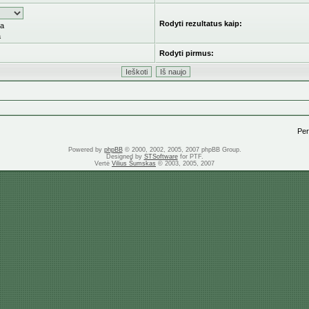
Rodyti rezultatus kaip:
ka
a
Rodyti pirmus:
Pere
Powered by
phpBB
© 2000, 2002, 2005, 2007 phpBB Group.
Designed by
STSoftware
for PTF.
Vertė
Vilius Šumskas
© 2003, 2005, 2007