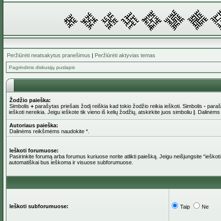
Peržiūrėti neatsakytus pranešimus
|
Peržiūrėti aktyvias temas
Pagrindinis diskusijų puslapis
Žodžio paieška:
Simbolis
+
parašytas priešais žodį reiškia kad tokio žodžio reikia ieškoti. Simbolis
-
parašy
ieškoti nereikia. Jeigu ieškote tik vieno iš kelių žodžių, atskirkite juos simboliu
|
. Dalinėms
Autoriaus paieška:
Dalinėms reikšmėms naudokite *.
Ieškoti forumuose:
Pasirinkite forumą arba forumus kuriuose norite atlikti paiešką. Jeigu neišjungsite “iešk
automatiškai bus ieškoma ir visuose subforumuose.
Ieškoti subforumuose:
Taip
Ne