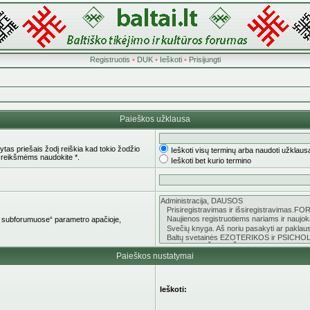
Registruotis
•
DUK
•
Ieškoti
•
Prisijungti
Paieškos užklausa
tas priešais žodį reiškia kad tokio žodžio
Ieškoti visų terminų arba naudoti užklaus
 reikšmėms naudokite *.
Ieškoti bet kurio termino
oti subforumuose“ parametro apačioje,
Paieškos nustatymai
Ieškoti: