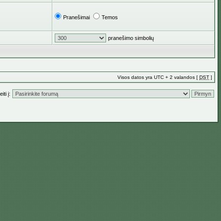
Pranešimai
Temos
pranešimo simbolių
Visos datos yra UTC + 2 valandos [
DST
]
iti į: