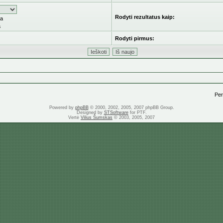
Rodyti rezultatus kaip:
ka
a
Rodyti pirmus:
Pere
Powered by
phpBB
© 2000, 2002, 2005, 2007 phpBB Group.
Designed by
STSoftware
for PTF.
Vertė
Vilius Šumskas
© 2003, 2005, 2007