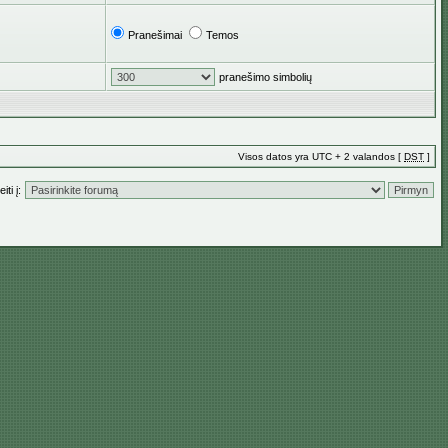
Pranešimai
Temos
pranešimo simbolių
Visos datos yra UTC + 2 valandos [
DST
]
iti į: