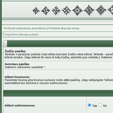
Peržiūrėti neatsakytus pranešimus
|
Peržiūrėti aktyvias temas
Pagrindinis diskusijų puslapis
Žodžio paieška:
Simbolis
+
parašytas priešais žodį reiškia kad tokio žodžio reikia ieškoti. Simbolis
-
parašy
ieškoti nereikia. Jeigu ieškote tik vieno iš kelių žodžių, atskirkite juos simboliu
|
. Dalinėms
Autoriaus paieška:
Dalinėms reikšmėms naudokite *.
Ieškoti forumuose:
Pasirinkite forumą arba forumus kuriuose norite atlikti paiešką. Jeigu neišjungsite “iešk
automatiškai bus ieškoma ir visuose subforumuose.
Ieškoti subforumuose:
Taip
Ne