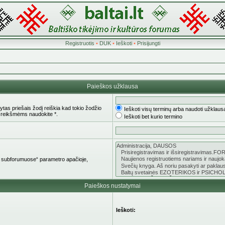
Registruotis
•
DUK
•
Ieškoti
•
Prisijungti
Paieškos užklausa
tas priešais žodį reiškia kad tokio žodžio
Ieškoti visų terminų arba naudoti užklaus
 reikšmėms naudokite *.
Ieškoti bet kurio termino
oti subforumuose“ parametro apačioje,
Paieškos nustatymai
Ieškoti: