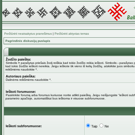
Peržiūrėti neatsakytus pranešimus
|
Peržiūrėti aktyvias temas
Pagrindinis diskusijų puslapis
Žodžio paieška:
Simbolis
+
parašytas priešais žodį reiškia kad tokio žodžio reikia ieškoti. Simbolis
-
parašytas pr
kad tokio žodžio ieškoti nereikia. Jeigu ieškote tik vieno iš kelių žodžių, atskirkite juos simboli
reikšmėms naudokite *.
Autoriaus paieška:
Dalinėms reikšmėms naudokite *.
Ieškoti forumuose:
Pasirinkite forumą arba forumus kuriuose norite atlikti paiešką. Jeigu neišjungsite “ieškoti su
parametro apačioje, automatiškai bus ieškoma ir visuose subforumuose.
Ieškoti subforumuose:
Taip
Ne