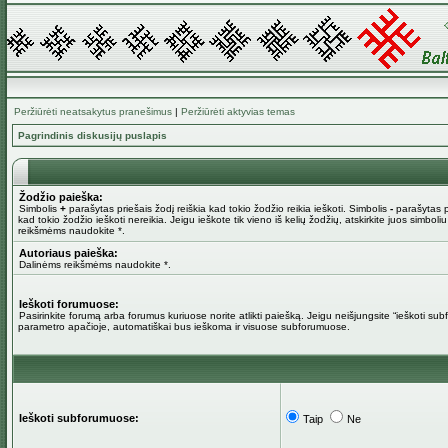
Peržiūrėti neatsakytus pranešimus
|
Peržiūrėti aktyvias temas
Pagrindinis diskusijų puslapis
Žodžio paieška:
Simbolis
+
parašytas priešais žodį reiškia kad tokio žodžio reikia ieškoti. Simbolis
-
parašytas pr
kad tokio žodžio ieškoti nereikia. Jeigu ieškote tik vieno iš kelių žodžių, atskirkite juos simboli
reikšmėms naudokite *.
Autoriaus paieška:
Dalinėms reikšmėms naudokite *.
Ieškoti forumuose:
Pasirinkite forumą arba forumus kuriuose norite atlikti paiešką. Jeigu neišjungsite “ieškoti su
parametro apačioje, automatiškai bus ieškoma ir visuose subforumuose.
Ieškoti subforumuose:
Taip
Ne