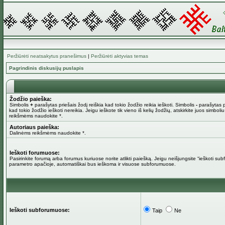
Peržiūrėti neatsakytus pranešimus
|
Peržiūrėti aktyvias temas
Pagrindinis diskusijų puslapis
Žodžio paieška:
Simbolis
+
parašytas priešais žodį reiškia kad tokio žodžio reikia ieškoti. Simbolis
-
parašytas pr
kad tokio žodžio ieškoti nereikia. Jeigu ieškote tik vieno iš kelių žodžių, atskirkite juos simboli
reikšmėms naudokite *.
Autoriaus paieška:
Dalinėms reikšmėms naudokite *.
Ieškoti forumuose:
Pasirinkite forumą arba forumus kuriuose norite atlikti paiešką. Jeigu neišjungsite “ieškoti su
parametro apačioje, automatiškai bus ieškoma ir visuose subforumuose.
Ieškoti subforumuose:
Taip
Ne