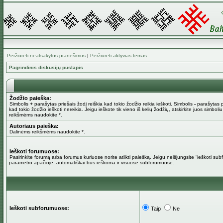
Peržiūrėti neatsakytus pranešimus
|
Peržiūrėti aktyvias temas
Pagrindinis diskusijų puslapis
Žodžio paieška:
Simbolis
+
parašytas priešais žodį reiškia kad tokio žodžio reikia ieškoti. Simbolis
-
parašytas pr
kad tokio žodžio ieškoti nereikia. Jeigu ieškote tik vieno iš kelių žodžių, atskirkite juos simboli
reikšmėms naudokite *.
Autoriaus paieška:
Dalinėms reikšmėms naudokite *.
Ieškoti forumuose:
Pasirinkite forumą arba forumus kuriuose norite atlikti paiešką. Jeigu neišjungsite “ieškoti su
parametro apačioje, automatiškai bus ieškoma ir visuose subforumuose.
Ieškoti subforumuose:
Taip
Ne