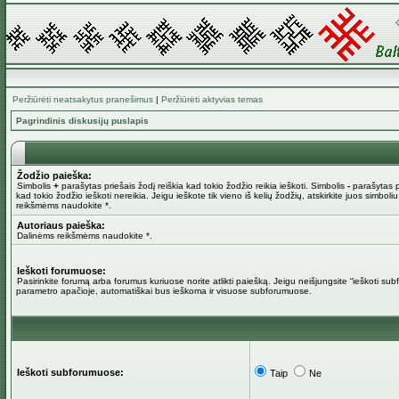
Peržiūrėti neatsakytus pranešimus
|
Peržiūrėti aktyvias temas
Pagrindinis diskusijų puslapis
Žodžio paieška:
Simbolis
+
parašytas priešais žodį reiškia kad tokio žodžio reikia ieškoti. Simbolis
-
parašytas pr
kad tokio žodžio ieškoti nereikia. Jeigu ieškote tik vieno iš kelių žodžių, atskirkite juos simboli
reikšmėms naudokite *.
Autoriaus paieška:
Dalinėms reikšmėms naudokite *.
Ieškoti forumuose:
Pasirinkite forumą arba forumus kuriuose norite atlikti paiešką. Jeigu neišjungsite “ieškoti su
parametro apačioje, automatiškai bus ieškoma ir visuose subforumuose.
Ieškoti subforumuose:
Taip
Ne