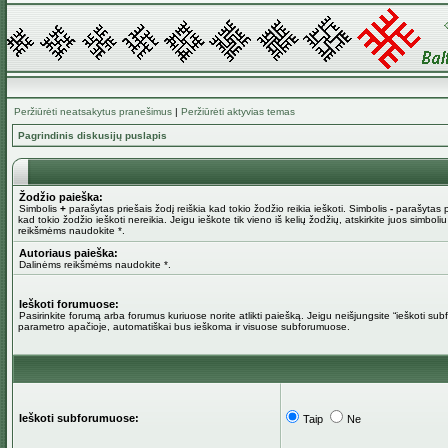
Peržiūrėti neatsakytus pranešimus
|
Peržiūrėti aktyvias temas
Pagrindinis diskusijų puslapis
Žodžio paieška:
Simbolis
+
parašytas priešais žodį reiškia kad tokio žodžio reikia ieškoti. Simbolis
-
parašytas pr
kad tokio žodžio ieškoti nereikia. Jeigu ieškote tik vieno iš kelių žodžių, atskirkite juos simboli
reikšmėms naudokite *.
Autoriaus paieška:
Dalinėms reikšmėms naudokite *.
Ieškoti forumuose:
Pasirinkite forumą arba forumus kuriuose norite atlikti paiešką. Jeigu neišjungsite “ieškoti su
parametro apačioje, automatiškai bus ieškoma ir visuose subforumuose.
Ieškoti subforumuose:
Taip
Ne