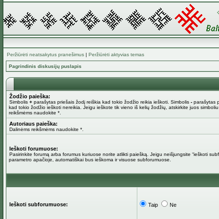
Peržiūrėti neatsakytus pranešimus
|
Peržiūrėti aktyvias temas
Pagrindinis diskusijų puslapis
Žodžio paieška:
Simbolis
+
parašytas priešais žodį reiškia kad tokio žodžio reikia ieškoti. Simbolis
-
parašytas pr
kad tokio žodžio ieškoti nereikia. Jeigu ieškote tik vieno iš kelių žodžių, atskirkite juos simboli
reikšmėms naudokite *.
Autoriaus paieška:
Dalinėms reikšmėms naudokite *.
Ieškoti forumuose:
Pasirinkite forumą arba forumus kuriuose norite atlikti paiešką. Jeigu neišjungsite “ieškoti su
parametro apačioje, automatiškai bus ieškoma ir visuose subforumuose.
Ieškoti subforumuose:
Taip
Ne