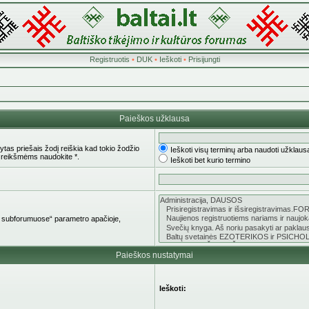
Registruotis
•
DUK
•
Ieškoti
•
Prisijungti
Paieškos užklausa
tas priešais žodį reiškia kad tokio žodžio
Ieškoti visų terminų arba naudoti užklaus
 reikšmėms naudokite *.
Ieškoti bet kurio termino
oti subforumuose“ parametro apačioje,
Paieškos nustatymai
Ieškoti: