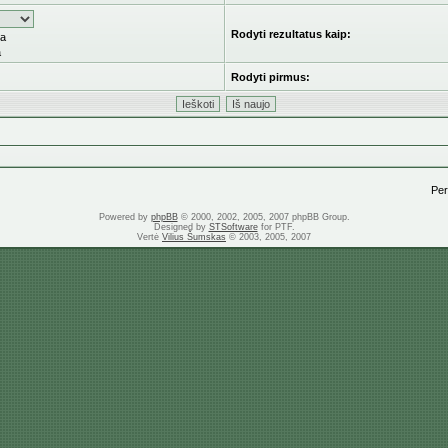
Rodyti rezultatus kaip:
ka
a
Rodyti pirmus:
Pere
Powered by
phpBB
© 2000, 2002, 2005, 2007 phpBB Group.
Designed by
STSoftware
for PTF.
Vertė
Vilius Šumskas
© 2003, 2005, 2007