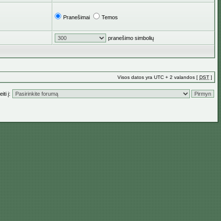
Pranešimai
Temos
pranešimo simbolių
Visos datos yra UTC + 2 valandos [
DST
]
iti į: