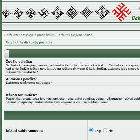
Peržiūrėti neatsakytus pranešimus
|
Peržiūrėti aktyvias temas
Pagrindinis diskusijų puslapis
Žodžio paieška:
Simbolis
+
parašytas priešais žodį reiškia kad tokio žodžio reikia ieškoti. Simbolis
-
parašytas pr
kad tokio žodžio ieškoti nereikia. Jeigu ieškote tik vieno iš kelių žodžių, atskirkite juos simboli
reikšmėms naudokite *.
Autoriaus paieška:
Dalinėms reikšmėms naudokite *.
Ieškoti forumuose:
Pasirinkite forumą arba forumus kuriuose norite atlikti paiešką. Jeigu neišjungsite “ieškoti su
parametro apačioje, automatiškai bus ieškoma ir visuose subforumuose.
Ieškoti subforumuose:
Taip
Ne