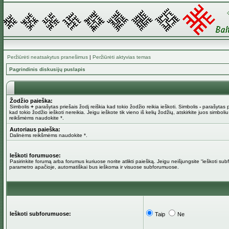
Peržiūrėti neatsakytus pranešimus
|
Peržiūrėti aktyvias temas
Pagrindinis diskusijų puslapis
Žodžio paieška:
Simbolis
+
parašytas priešais žodį reiškia kad tokio žodžio reikia ieškoti. Simbolis
-
parašytas pr
kad tokio žodžio ieškoti nereikia. Jeigu ieškote tik vieno iš kelių žodžių, atskirkite juos simboli
reikšmėms naudokite *.
Autoriaus paieška:
Dalinėms reikšmėms naudokite *.
Ieškoti forumuose:
Pasirinkite forumą arba forumus kuriuose norite atlikti paiešką. Jeigu neišjungsite “ieškoti su
parametro apačioje, automatiškai bus ieškoma ir visuose subforumuose.
Ieškoti subforumuose:
Taip
Ne