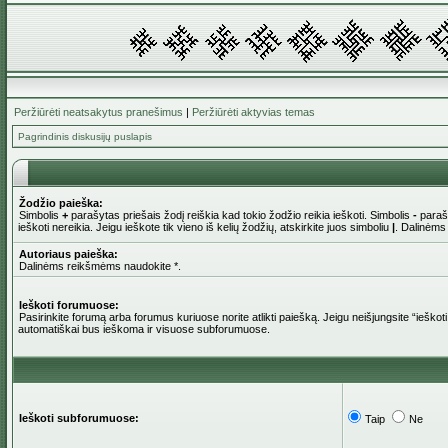
Peržiūrėti neatsakytus pranešimus
|
Peržiūrėti aktyvias temas
Pagrindinis diskusijų puslapis
Žodžio paieška:
Simbolis
+
parašytas priešais žodį reiškia kad tokio žodžio reikia ieškoti. Simbolis
-
parašy
ieškoti nereikia. Jeigu ieškote tik vieno iš kelių žodžių, atskirkite juos simboliu
|
. Dalinėms
Autoriaus paieška:
Dalinėms reikšmėms naudokite *.
Ieškoti forumuose:
Pasirinkite forumą arba forumus kuriuose norite atlikti paiešką. Jeigu neišjungsite “iešk
automatiškai bus ieškoma ir visuose subforumuose.
Ieškoti subforumuose:
Taip
Ne