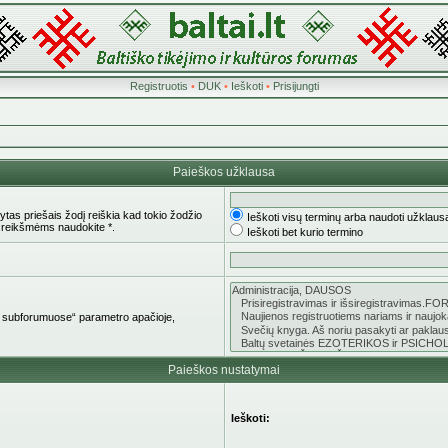
Registruotis
•
DUK
•
Ieškoti
•
Prisijungti
Paieškos užklausa
tas priešais žodį reiškia kad tokio žodžio
Ieškoti visų terminų arba naudoti užklaus
 reikšmėms naudokite *.
Ieškoti bet kurio termino
oti subforumuose“ parametro apačioje,
Paieškos nustatymai
Ieškoti: