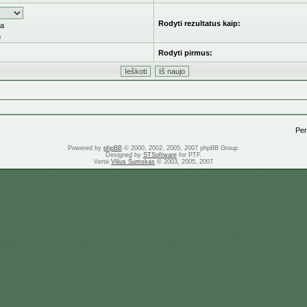
Rodyti rezultatus kaip:
ka
a
Rodyti pirmus:
Pere
Powered by
phpBB
© 2000, 2002, 2005, 2007 phpBB Group.
Designed by
STSoftware
for PTF.
Vertė
Vilius Šumskas
© 2003, 2005, 2007