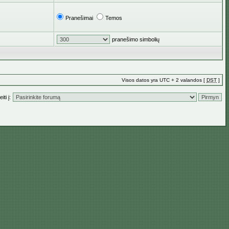
Pranešimai
Temos
pranešimo simbolių
Visos datos yra UTC + 2 valandos [
DST
]
iti į: