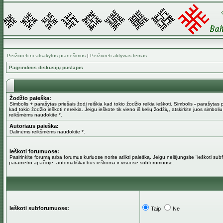
Peržiūrėti neatsakytus pranešimus
|
Peržiūrėti aktyvias temas
Pagrindinis diskusijų puslapis
Žodžio paieška:
Simbolis
+
parašytas priešais žodį reiškia kad tokio žodžio reikia ieškoti. Simbolis
-
parašytas pr
kad tokio žodžio ieškoti nereikia. Jeigu ieškote tik vieno iš kelių žodžių, atskirkite juos simboli
reikšmėms naudokite *.
Autoriaus paieška:
Dalinėms reikšmėms naudokite *.
Ieškoti forumuose:
Pasirinkite forumą arba forumus kuriuose norite atlikti paiešką. Jeigu neišjungsite “ieškoti su
parametro apačioje, automatiškai bus ieškoma ir visuose subforumuose.
Ieškoti subforumuose:
Taip
Ne