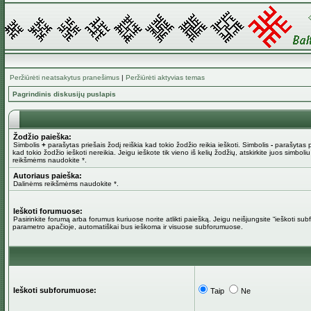
Peržiūrėti neatsakytus pranešimus
|
Peržiūrėti aktyvias temas
Pagrindinis diskusijų puslapis
Žodžio paieška:
Simbolis
+
parašytas priešais žodį reiškia kad tokio žodžio reikia ieškoti. Simbolis
-
parašytas pr
kad tokio žodžio ieškoti nereikia. Jeigu ieškote tik vieno iš kelių žodžių, atskirkite juos simboli
reikšmėms naudokite *.
Autoriaus paieška:
Dalinėms reikšmėms naudokite *.
Ieškoti forumuose:
Pasirinkite forumą arba forumus kuriuose norite atlikti paiešką. Jeigu neišjungsite “ieškoti su
parametro apačioje, automatiškai bus ieškoma ir visuose subforumuose.
Ieškoti subforumuose:
Taip
Ne