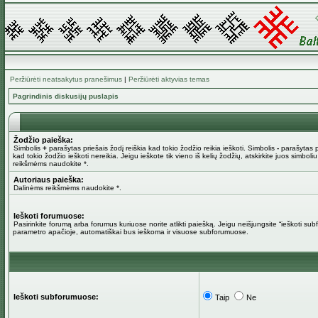
Peržiūrėti neatsakytus pranešimus
|
Peržiūrėti aktyvias temas
Pagrindinis diskusijų puslapis
Žodžio paieška:
Simbolis
+
parašytas priešais žodį reiškia kad tokio žodžio reikia ieškoti. Simbolis
-
parašytas pr
kad tokio žodžio ieškoti nereikia. Jeigu ieškote tik vieno iš kelių žodžių, atskirkite juos simboli
reikšmėms naudokite *.
Autoriaus paieška:
Dalinėms reikšmėms naudokite *.
Ieškoti forumuose:
Pasirinkite forumą arba forumus kuriuose norite atlikti paiešką. Jeigu neišjungsite “ieškoti su
parametro apačioje, automatiškai bus ieškoma ir visuose subforumuose.
Ieškoti subforumuose:
Taip
Ne