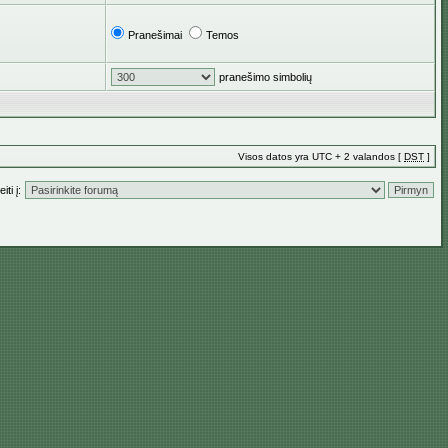
Pranešimai
Temos
pranešimo simbolių
Visos datos yra UTC + 2 valandos [
DST
]
iti į: