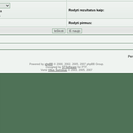
Rodyti rezultatus kaip:
ka
a
Rodyti pirmus:
Pere
Powered by
phpBB
© 2000, 2002, 2005, 2007 phpBB Group.
Designed by
STSoftware
for PTF.
Vertė
Vilius Šumskas
© 2003, 2005, 2007