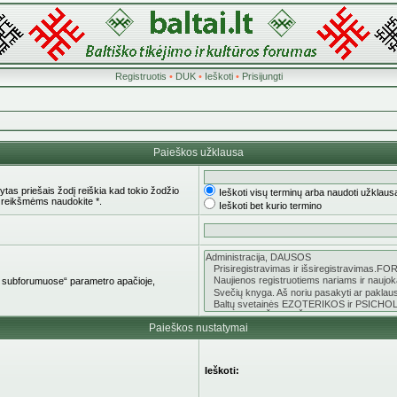
Registruotis
•
DUK
•
Ieškoti
•
Prisijungti
Paieškos užklausa
tas priešais žodį reiškia kad tokio žodžio
Ieškoti visų terminų arba naudoti užklaus
 reikšmėms naudokite *.
Ieškoti bet kurio termino
oti subforumuose“ parametro apačioje,
Paieškos nustatymai
Ieškoti: