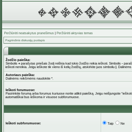
Peržiūrėti neatsakytus pranešimus
|
Peržiūrėti aktyvias temas
Pagrindinis diskusijų puslapis
Žodžio paieška:
Simbolis
+
parašytas priešais žodį reiškia kad tokio žodžio reikia ieškoti. Simbolis
-
parašy
ieškoti nereikia. Jeigu ieškote tik vieno iš kelių žodžių, atskirkite juos simboliu
|
. Dalinėms
Autoriaus paieška:
Dalinėms reikšmėms naudokite *.
Ieškoti forumuose:
Pasirinkite forumą arba forumus kuriuose norite atlikti paiešką. Jeigu neišjungsite “iešk
automatiškai bus ieškoma ir visuose subforumuose.
Ieškoti subforumuose:
Taip
Ne