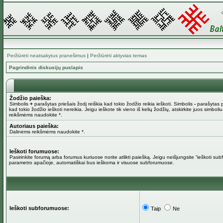
Peržiūrėti neatsakytus pranešimus
|
Peržiūrėti aktyvias temas
Pagrindinis diskusijų puslapis
Žodžio paieška:
Simbolis
+
parašytas priešais žodį reiškia kad tokio žodžio reikia ieškoti. Simbolis
-
parašytas pr
kad tokio žodžio ieškoti nereikia. Jeigu ieškote tik vieno iš kelių žodžių, atskirkite juos simboli
reikšmėms naudokite *.
Autoriaus paieška:
Dalinėms reikšmėms naudokite *.
Ieškoti forumuose:
Pasirinkite forumą arba forumus kuriuose norite atlikti paiešką. Jeigu neišjungsite “ieškoti su
parametro apačioje, automatiškai bus ieškoma ir visuose subforumuose.
Ieškoti subforumuose:
Taip
Ne