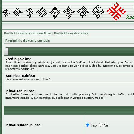
Peržiūrėti neatsakytus pranešimus
|
Peržiūrėti aktyvias temas
Pagrindinis diskusijų puslapis
Žodžio paieška:
Simbolis
+
parašytas priešais žodį reiškia kad tokio žodžio reikia ieškoti. Simbolis
-
parašytas pr
kad tokio žodžio ieškoti nereikia. Jeigu ieškote tik vieno iš kelių žodžių, atskirkite juos simboli
reikšmėms naudokite *.
Autoriaus paieška:
Dalinėms reikšmėms naudokite *.
Ieškoti forumuose:
Pasirinkite forumą arba forumus kuriuose norite atlikti paiešką. Jeigu neišjungsite “ieškoti su
parametro apačioje, automatiškai bus ieškoma ir visuose subforumuose.
Ieškoti subforumuose:
Taip
Ne