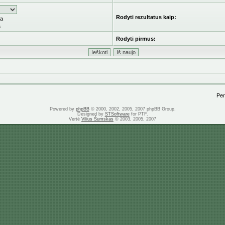
Rodyti rezultatus kaip:
ka
a
Rodyti pirmus:
Pere
Powered by
phpBB
© 2000, 2002, 2005, 2007 phpBB Group.
Designed by
STSoftware
for PTF.
Vertė
Vilius Šumskas
© 2003, 2005, 2007