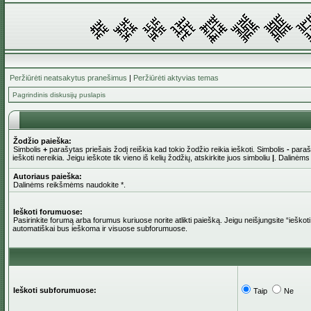
Peržiūrėti neatsakytus pranešimus
|
Peržiūrėti aktyvias temas
Pagrindinis diskusijų puslapis
Žodžio paieška:
Simbolis
+
parašytas priešais žodį reiškia kad tokio žodžio reikia ieškoti. Simbolis
-
parašy
ieškoti nereikia. Jeigu ieškote tik vieno iš kelių žodžių, atskirkite juos simboliu
|
. Dalinėms
Autoriaus paieška:
Dalinėms reikšmėms naudokite *.
Ieškoti forumuose:
Pasirinkite forumą arba forumus kuriuose norite atlikti paiešką. Jeigu neišjungsite “iešk
automatiškai bus ieškoma ir visuose subforumuose.
Ieškoti subforumuose:
Taip
Ne