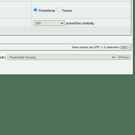
Pranešimai
Temos
pranešimo simbolių
Visos datos yra UTC + 2 valandos [
DST
]
iti į: