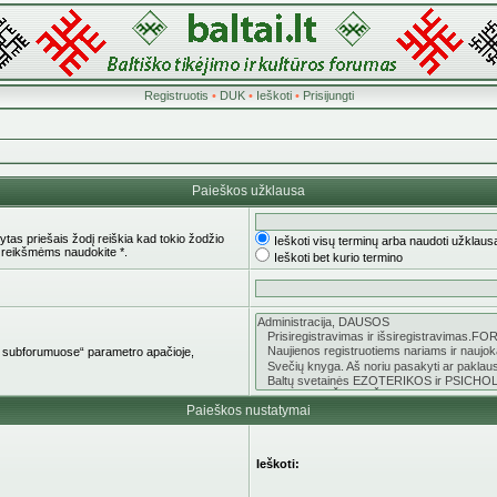
Registruotis
•
DUK
•
Ieškoti
•
Prisijungti
Paieškos užklausa
tas priešais žodį reiškia kad tokio žodžio
Ieškoti visų terminų arba naudoti užklaus
 reikšmėms naudokite *.
Ieškoti bet kurio termino
oti subforumuose“ parametro apačioje,
Paieškos nustatymai
Ieškoti: