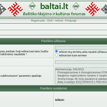
Registruotis
•
DUK
•
Ieškoti
•
Prisijungti
Paieškos užklausa
tas priešais žodį reiškia kad tokio žodžio
Ieškoti visų terminų arba naudoti užklaus
 reikšmėms naudokite *.
Ieškoti bet kurio termino
oti subforumuose“ parametro apačioje,
Paieškos nustatymai
Ieškoti: