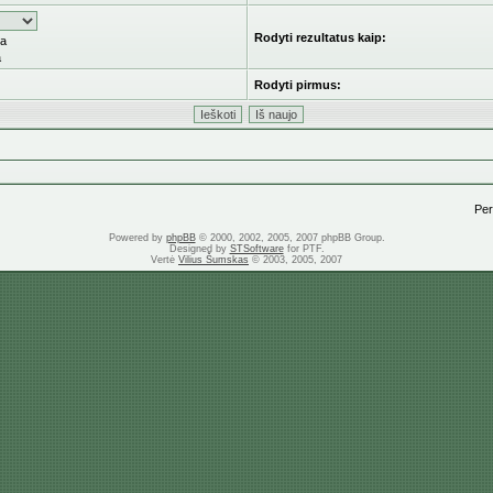
Rodyti rezultatus kaip:
ka
a
Rodyti pirmus:
Pere
Powered by
phpBB
© 2000, 2002, 2005, 2007 phpBB Group.
Designed by
STSoftware
for PTF.
Vertė
Vilius Šumskas
© 2003, 2005, 2007