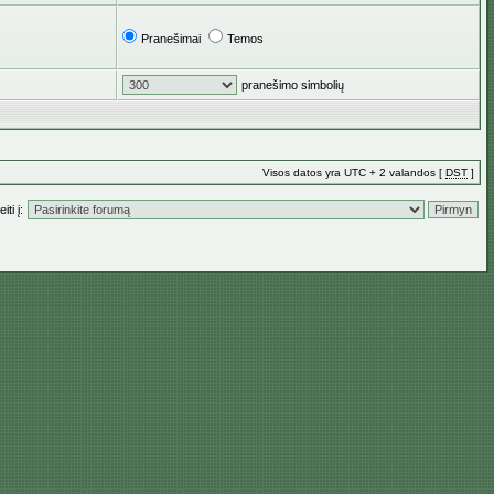
Pranešimai
Temos
pranešimo simbolių
Visos datos yra UTC + 2 valandos [
DST
]
iti į: