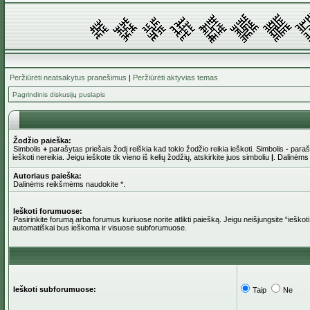
Peržiūrėti neatsakytus pranešimus
|
Peržiūrėti aktyvias temas
Pagrindinis diskusijų puslapis
Žodžio paieška:
Simbolis
+
parašytas priešais žodį reiškia kad tokio žodžio reikia ieškoti. Simbolis
-
parašy
ieškoti nereikia. Jeigu ieškote tik vieno iš kelių žodžių, atskirkite juos simboliu
|
. Dalinėms
Autoriaus paieška:
Dalinėms reikšmėms naudokite *.
Ieškoti forumuose:
Pasirinkite forumą arba forumus kuriuose norite atlikti paiešką. Jeigu neišjungsite “iešk
automatiškai bus ieškoma ir visuose subforumuose.
Ieškoti subforumuose:
Taip
Ne