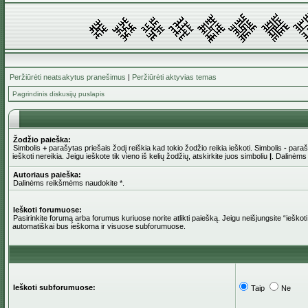
Peržiūrėti neatsakytus pranešimus
|
Peržiūrėti aktyvias temas
Pagrindinis diskusijų puslapis
Žodžio paieška:
Simbolis
+
parašytas priešais žodį reiškia kad tokio žodžio reikia ieškoti. Simbolis
-
parašy
ieškoti nereikia. Jeigu ieškote tik vieno iš kelių žodžių, atskirkite juos simboliu
|
. Dalinėms
Autoriaus paieška:
Dalinėms reikšmėms naudokite *.
Ieškoti forumuose:
Pasirinkite forumą arba forumus kuriuose norite atlikti paiešką. Jeigu neišjungsite “iešk
automatiškai bus ieškoma ir visuose subforumuose.
Ieškoti subforumuose:
Taip
Ne