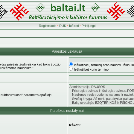
Registruotis
•
DUK
•
Ieškoti
•
Prisijungti
Paieškos užklausa
tas priešais žodį reiškia kad tokio žodžio
Ieškoti visų terminų arba naudoti užklaus
 reikšmėms naudokite *.
Ieškoti bet kurio termino
oti subforumuose“ parametro apačioje,
Paieškos nustatymai
Ieškoti: