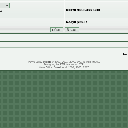
Rodyti rezultatus kaip:
ka
a
Rodyti pirmus:
Pere
Powered by
phpBB
© 2000, 2002, 2005, 2007 phpBB Group.
Designed by
STSoftware
for PTF.
Vertė
Vilius Šumskas
© 2003, 2005, 2007