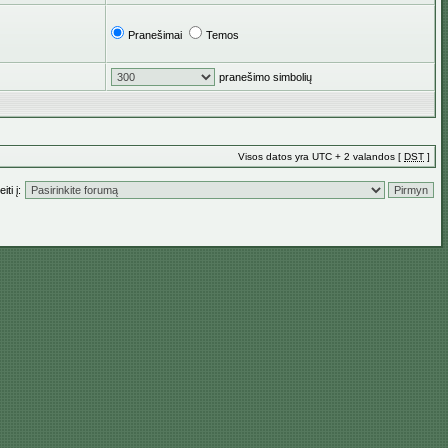
Pranešimai
Temos
pranešimo simbolių
Visos datos yra UTC + 2 valandos [
DST
]
iti į: