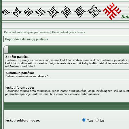
Peržiūrėti neatsakytus pranešimus
|
Peržiūrėti aktyvias temas
Pagrindinis diskusijų puslapis
Žodžio paieška:
Simbolis
+
parašytas priešais žodį reiškia kad tokio žodžio reikia ieškoti. Simbolis
-
parašytas pr
kad tokio žodžio ieškoti nereikia. Jeigu ieškote tik vieno iš kelių žodžių, atskirkite juos simboli
reikšmėms naudokite *.
Autoriaus paieška:
Dalinėms reikšmėms naudokite *.
Ieškoti forumuose:
Pasirinkite forumą arba forumus kuriuose norite atlikti paiešką. Jeigu neišjungsite “ieškoti su
parametro apačioje, automatiškai bus ieškoma ir visuose subforumuose.
Ieškoti subforumuose:
Taip
Ne