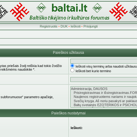
Registruotis
•
DUK
•
Ieškoti
•
Prisijungti
Paieškos užklausa
tas priešais žodį reiškia kad tokio žodžio
Ieškoti visų terminų arba naudoti užklaus
 reikšmėms naudokite *.
Ieškoti bet kurio termino
oti subforumuose“ parametro apačioje,
Paieškos nustatymai
Ieškoti: