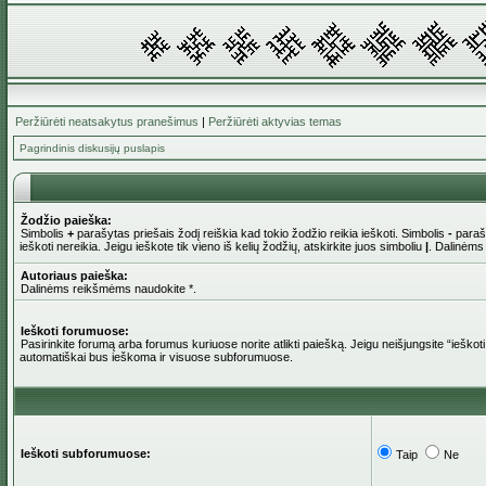
Peržiūrėti neatsakytus pranešimus
|
Peržiūrėti aktyvias temas
Pagrindinis diskusijų puslapis
Žodžio paieška:
Simbolis
+
parašytas priešais žodį reiškia kad tokio žodžio reikia ieškoti. Simbolis
-
parašy
ieškoti nereikia. Jeigu ieškote tik vieno iš kelių žodžių, atskirkite juos simboliu
|
. Dalinėms
Autoriaus paieška:
Dalinėms reikšmėms naudokite *.
Ieškoti forumuose:
Pasirinkite forumą arba forumus kuriuose norite atlikti paiešką. Jeigu neišjungsite “iešk
automatiškai bus ieškoma ir visuose subforumuose.
Ieškoti subforumuose:
Taip
Ne