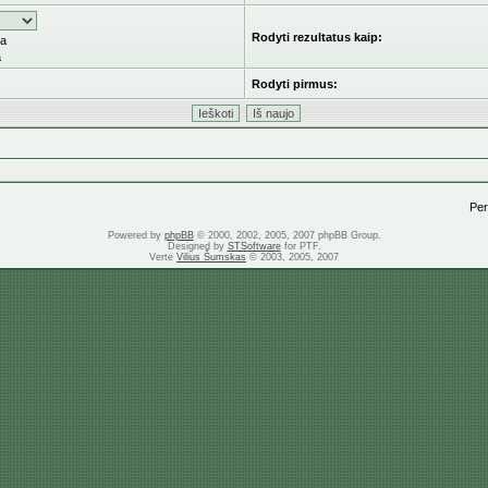
Rodyti rezultatus kaip:
ka
a
Rodyti pirmus:
Pere
Powered by
phpBB
© 2000, 2002, 2005, 2007 phpBB Group.
Designed by
STSoftware
for PTF.
Vertė
Vilius Šumskas
© 2003, 2005, 2007