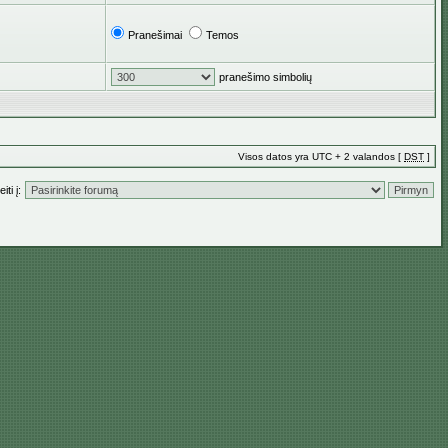
Pranešimai
Temos
pranešimo simbolių
Visos datos yra UTC + 2 valandos [
DST
]
iti į: