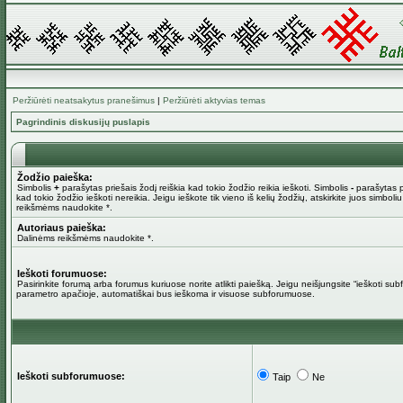
Peržiūrėti neatsakytus pranešimus
|
Peržiūrėti aktyvias temas
Pagrindinis diskusijų puslapis
Žodžio paieška:
Simbolis
+
parašytas priešais žodį reiškia kad tokio žodžio reikia ieškoti. Simbolis
-
parašytas pr
kad tokio žodžio ieškoti nereikia. Jeigu ieškote tik vieno iš kelių žodžių, atskirkite juos simboli
reikšmėms naudokite *.
Autoriaus paieška:
Dalinėms reikšmėms naudokite *.
Ieškoti forumuose:
Pasirinkite forumą arba forumus kuriuose norite atlikti paiešką. Jeigu neišjungsite “ieškoti su
parametro apačioje, automatiškai bus ieškoma ir visuose subforumuose.
Ieškoti subforumuose:
Taip
Ne