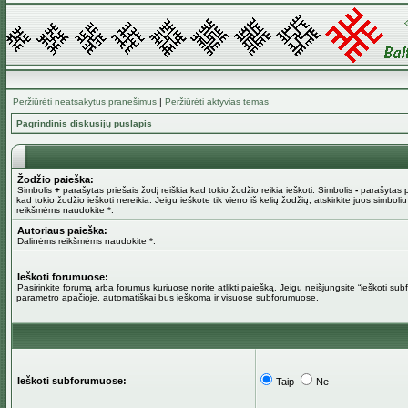
Peržiūrėti neatsakytus pranešimus
|
Peržiūrėti aktyvias temas
Pagrindinis diskusijų puslapis
Žodžio paieška:
Simbolis
+
parašytas priešais žodį reiškia kad tokio žodžio reikia ieškoti. Simbolis
-
parašytas pr
kad tokio žodžio ieškoti nereikia. Jeigu ieškote tik vieno iš kelių žodžių, atskirkite juos simboli
reikšmėms naudokite *.
Autoriaus paieška:
Dalinėms reikšmėms naudokite *.
Ieškoti forumuose:
Pasirinkite forumą arba forumus kuriuose norite atlikti paiešką. Jeigu neišjungsite “ieškoti su
parametro apačioje, automatiškai bus ieškoma ir visuose subforumuose.
Ieškoti subforumuose:
Taip
Ne