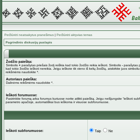
Peržiūrėti neatsakytus pranešimus
|
Peržiūrėti aktyvias temas
Pagrindinis diskusijų puslapis
Žodžio paieška:
Simbolis
+
parašytas priešais žodį reiškia kad tokio žodžio reikia ieškoti. Simbolis
-
parašytas pr
kad tokio žodžio ieškoti nereikia. Jeigu ieškote tik vieno iš kelių žodžių, atskirkite juos simboli
reikšmėms naudokite *.
Autoriaus paieška:
Dalinėms reikšmėms naudokite *.
Ieškoti forumuose:
Pasirinkite forumą arba forumus kuriuose norite atlikti paiešką. Jeigu neišjungsite “ieškoti su
parametro apačioje, automatiškai bus ieškoma ir visuose subforumuose.
Ieškoti subforumuose:
Taip
Ne