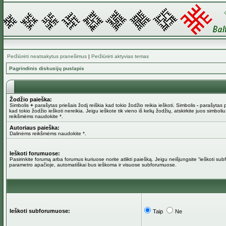
Peržiūrėti neatsakytus pranešimus
|
Peržiūrėti aktyvias temas
Pagrindinis diskusijų puslapis
Žodžio paieška:
Simbolis
+
parašytas priešais žodį reiškia kad tokio žodžio reikia ieškoti. Simbolis
-
parašytas pr
kad tokio žodžio ieškoti nereikia. Jeigu ieškote tik vieno iš kelių žodžių, atskirkite juos simboli
reikšmėms naudokite *.
Autoriaus paieška:
Dalinėms reikšmėms naudokite *.
Ieškoti forumuose:
Pasirinkite forumą arba forumus kuriuose norite atlikti paiešką. Jeigu neišjungsite “ieškoti su
parametro apačioje, automatiškai bus ieškoma ir visuose subforumuose.
Ieškoti subforumuose:
Taip
Ne