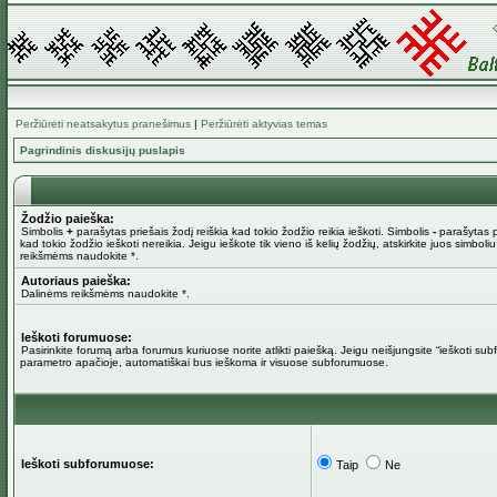
Peržiūrėti neatsakytus pranešimus
|
Peržiūrėti aktyvias temas
Pagrindinis diskusijų puslapis
Žodžio paieška:
Simbolis
+
parašytas priešais žodį reiškia kad tokio žodžio reikia ieškoti. Simbolis
-
parašytas pr
kad tokio žodžio ieškoti nereikia. Jeigu ieškote tik vieno iš kelių žodžių, atskirkite juos simboli
reikšmėms naudokite *.
Autoriaus paieška:
Dalinėms reikšmėms naudokite *.
Ieškoti forumuose:
Pasirinkite forumą arba forumus kuriuose norite atlikti paiešką. Jeigu neišjungsite “ieškoti su
parametro apačioje, automatiškai bus ieškoma ir visuose subforumuose.
Ieškoti subforumuose:
Taip
Ne