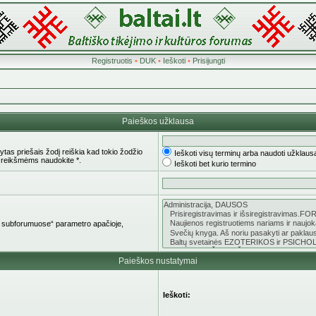
Registruotis
•
DUK
•
Ieškoti
•
Prisijungti
Paieškos užklausa
tas priešais žodį reiškia kad tokio žodžio
Ieškoti visų terminų arba naudoti užklaus
 reikšmėms naudokite *.
Ieškoti bet kurio termino
oti subforumuose“ parametro apačioje,
Paieškos nustatymai
Ieškoti: