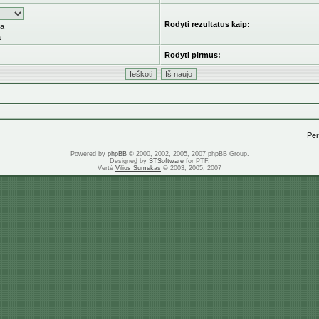
Rodyti rezultatus kaip:
ka
a
Rodyti pirmus:
Pere
Powered by
phpBB
© 2000, 2002, 2005, 2007 phpBB Group.
Designed by
STSoftware
for PTF.
Vertė
Vilius Šumskas
© 2003, 2005, 2007