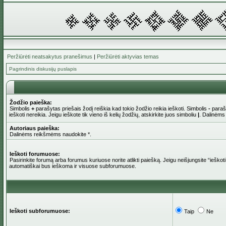
Peržiūrėti neatsakytus pranešimus
|
Peržiūrėti aktyvias temas
Pagrindinis diskusijų puslapis
Žodžio paieška:
Simbolis
+
parašytas priešais žodį reiškia kad tokio žodžio reikia ieškoti. Simbolis
-
parašy
ieškoti nereikia. Jeigu ieškote tik vieno iš kelių žodžių, atskirkite juos simboliu
|
. Dalinėms
Autoriaus paieška:
Dalinėms reikšmėms naudokite *.
Ieškoti forumuose:
Pasirinkite forumą arba forumus kuriuose norite atlikti paiešką. Jeigu neišjungsite “iešk
automatiškai bus ieškoma ir visuose subforumuose.
Ieškoti subforumuose:
Taip
Ne