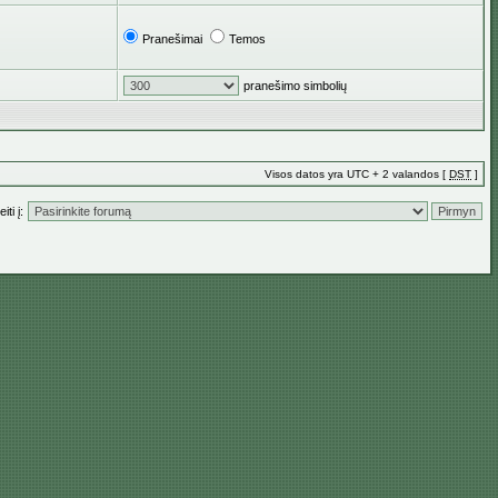
Pranešimai
Temos
pranešimo simbolių
Visos datos yra UTC + 2 valandos [
DST
]
iti į: