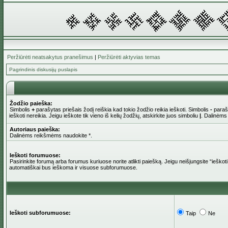
Peržiūrėti neatsakytus pranešimus
|
Peržiūrėti aktyvias temas
Pagrindinis diskusijų puslapis
Žodžio paieška:
Simbolis
+
parašytas priešais žodį reiškia kad tokio žodžio reikia ieškoti. Simbolis
-
parašy
ieškoti nereikia. Jeigu ieškote tik vieno iš kelių žodžių, atskirkite juos simboliu
|
. Dalinėms
Autoriaus paieška:
Dalinėms reikšmėms naudokite *.
Ieškoti forumuose:
Pasirinkite forumą arba forumus kuriuose norite atlikti paiešką. Jeigu neišjungsite “iešk
automatiškai bus ieškoma ir visuose subforumuose.
Ieškoti subforumuose:
Taip
Ne