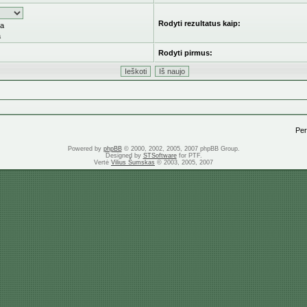
Rodyti rezultatus kaip:
ka
a
Rodyti pirmus:
Pere
Powered by
phpBB
© 2000, 2002, 2005, 2007 phpBB Group.
Designed by
STSoftware
for PTF.
Vertė
Vilius Šumskas
© 2003, 2005, 2007