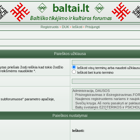
Registruotis
•
DUK
•
Ieškoti
•
Prisijungti
Paieškos užklausa
tas priešais žodį reiškia kad tokio žodžio
Ieškoti visų terminų arba naudoti užklaus
 reikšmėms naudokite *.
Ieškoti bet kurio termino
oti subforumuose“ parametro apačioje,
Paieškos nustatymai
Ieškoti: