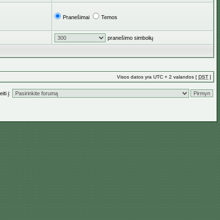
Pranešimai
Temos
pranešimo simbolių
Visos datos yra UTC + 2 valandos [
DST
]
iti į: