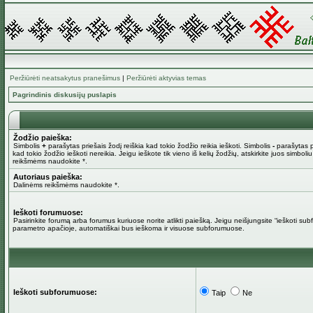
Peržiūrėti neatsakytus pranešimus
|
Peržiūrėti aktyvias temas
Pagrindinis diskusijų puslapis
Žodžio paieška:
Simbolis
+
parašytas priešais žodį reiškia kad tokio žodžio reikia ieškoti. Simbolis
-
parašytas pr
kad tokio žodžio ieškoti nereikia. Jeigu ieškote tik vieno iš kelių žodžių, atskirkite juos simboli
reikšmėms naudokite *.
Autoriaus paieška:
Dalinėms reikšmėms naudokite *.
Ieškoti forumuose:
Pasirinkite forumą arba forumus kuriuose norite atlikti paiešką. Jeigu neišjungsite “ieškoti su
parametro apačioje, automatiškai bus ieškoma ir visuose subforumuose.
Ieškoti subforumuose:
Taip
Ne