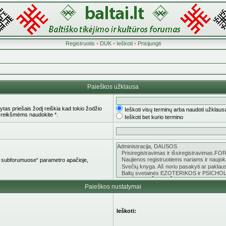
Registruotis
•
DUK
•
Ieškoti
•
Prisijungti
Paieškos užklausa
tas priešais žodį reiškia kad tokio žodžio
Ieškoti visų terminų arba naudoti užklaus
 reikšmėms naudokite *.
Ieškoti bet kurio termino
oti subforumuose“ parametro apačioje,
Paieškos nustatymai
Ieškoti: