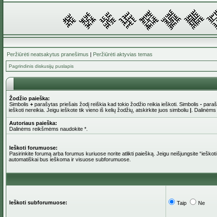
Peržiūrėti neatsakytus pranešimus
|
Peržiūrėti aktyvias temas
Pagrindinis diskusijų puslapis
Žodžio paieška:
Simbolis
+
parašytas priešais žodį reiškia kad tokio žodžio reikia ieškoti. Simbolis
-
parašy
ieškoti nereikia. Jeigu ieškote tik vieno iš kelių žodžių, atskirkite juos simboliu
|
. Dalinėms
Autoriaus paieška:
Dalinėms reikšmėms naudokite *.
Ieškoti forumuose:
Pasirinkite forumą arba forumus kuriuose norite atlikti paiešką. Jeigu neišjungsite “iešk
automatiškai bus ieškoma ir visuose subforumuose.
Ieškoti subforumuose:
Taip
Ne