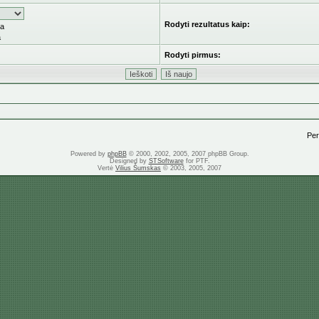
Rodyti rezultatus kaip:
ka
a
Rodyti pirmus:
Pere
Powered by
phpBB
© 2000, 2002, 2005, 2007 phpBB Group.
Designed by
STSoftware
for PTF.
Vertė
Vilius Šumskas
© 2003, 2005, 2007