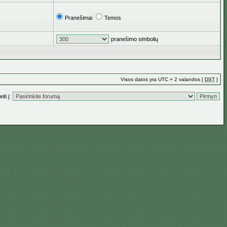
Pranešimai
Temos
pranešimo simbolių
Visos datos yra UTC + 2 valandos [
DST
]
iti į: