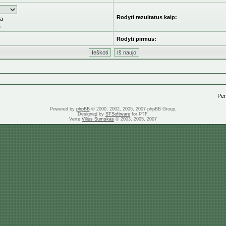
Rodyti rezultatus kaip:
ka
a
Rodyti pirmus:
Pere
Powered by
phpBB
© 2000, 2002, 2005, 2007 phpBB Group.
Designed by
STSoftware
for PTF.
Vertė
Vilius Šumskas
© 2003, 2005, 2007