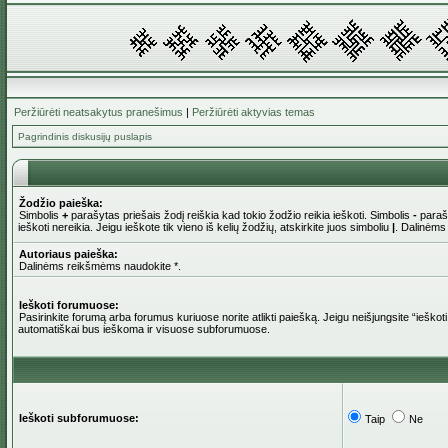
Peržiūrėti neatsakytus pranešimus
|
Peržiūrėti aktyvias temas
Pagrindinis diskusijų puslapis
Žodžio paieška:
Simbolis
+
parašytas priešais žodį reiškia kad tokio žodžio reikia ieškoti. Simbolis
-
parašy
ieškoti nereikia. Jeigu ieškote tik vieno iš kelių žodžių, atskirkite juos simboliu
|
. Dalinėms
Autoriaus paieška:
Dalinėms reikšmėms naudokite *.
Ieškoti forumuose:
Pasirinkite forumą arba forumus kuriuose norite atlikti paiešką. Jeigu neišjungsite “iešk
automatiškai bus ieškoma ir visuose subforumuose.
Ieškoti subforumuose:
Taip
Ne