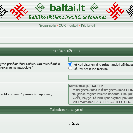
Registruotis
•
DUK
•
Ieškoti
•
Prisijungti
Paieškos užklausa
tas priešais žodį reiškia kad tokio žodžio
Ieškoti visų terminų arba naudoti užklaus
 reikšmėms naudokite *.
Ieškoti bet kurio termino
oti subforumuose“ parametro apačioje,
Paieškos nustatymai
Ieškoti: