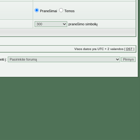
Pranešimai
Temos
pranešimo simbolių
Visos datos yra UTC + 2 valandos [
DST
]
iti į: