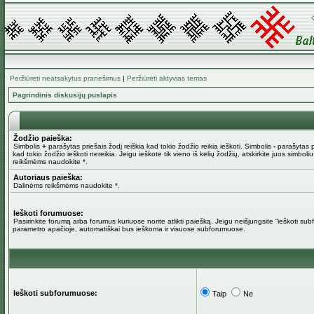
Peržiūrėti neatsakytus pranešimus
|
Peržiūrėti aktyvias temas
Pagrindinis diskusijų puslapis
Žodžio paieška:
Simbolis
+
parašytas priešais žodį reiškia kad tokio žodžio reikia ieškoti. Simbolis
-
parašytas pr
kad tokio žodžio ieškoti nereikia. Jeigu ieškote tik vieno iš kelių žodžių, atskirkite juos simboli
reikšmėms naudokite *.
Autoriaus paieška:
Dalinėms reikšmėms naudokite *.
Ieškoti forumuose:
Pasirinkite forumą arba forumus kuriuose norite atlikti paiešką. Jeigu neišjungsite “ieškoti su
parametro apačioje, automatiškai bus ieškoma ir visuose subforumuose.
Ieškoti subforumuose:
Taip
Ne