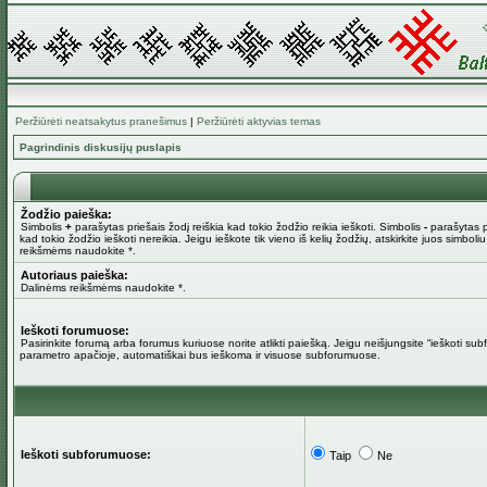
Peržiūrėti neatsakytus pranešimus
|
Peržiūrėti aktyvias temas
Pagrindinis diskusijų puslapis
Žodžio paieška:
Simbolis
+
parašytas priešais žodį reiškia kad tokio žodžio reikia ieškoti. Simbolis
-
parašytas pr
kad tokio žodžio ieškoti nereikia. Jeigu ieškote tik vieno iš kelių žodžių, atskirkite juos simboli
reikšmėms naudokite *.
Autoriaus paieška:
Dalinėms reikšmėms naudokite *.
Ieškoti forumuose:
Pasirinkite forumą arba forumus kuriuose norite atlikti paiešką. Jeigu neišjungsite “ieškoti su
parametro apačioje, automatiškai bus ieškoma ir visuose subforumuose.
Ieškoti subforumuose:
Taip
Ne