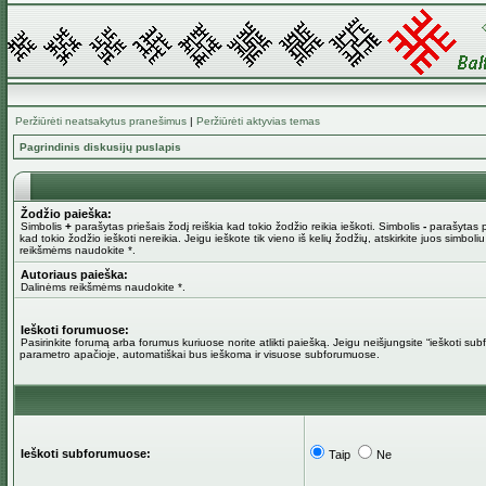
Peržiūrėti neatsakytus pranešimus
|
Peržiūrėti aktyvias temas
Pagrindinis diskusijų puslapis
Žodžio paieška:
Simbolis
+
parašytas priešais žodį reiškia kad tokio žodžio reikia ieškoti. Simbolis
-
parašytas pr
kad tokio žodžio ieškoti nereikia. Jeigu ieškote tik vieno iš kelių žodžių, atskirkite juos simboli
reikšmėms naudokite *.
Autoriaus paieška:
Dalinėms reikšmėms naudokite *.
Ieškoti forumuose:
Pasirinkite forumą arba forumus kuriuose norite atlikti paiešką. Jeigu neišjungsite “ieškoti su
parametro apačioje, automatiškai bus ieškoma ir visuose subforumuose.
Ieškoti subforumuose:
Taip
Ne