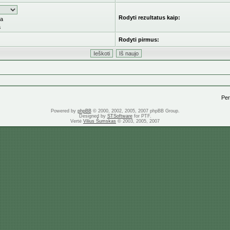
Rodyti rezultatus kaip:
ka
a
Rodyti pirmus:
Pere
Powered by
phpBB
© 2000, 2002, 2005, 2007 phpBB Group.
Designed by
STSoftware
for PTF.
Vertė
Vilius Šumskas
© 2003, 2005, 2007