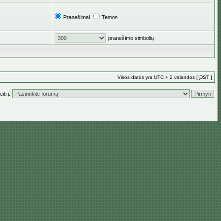
Pranešimai
Temos
pranešimo simbolių
Visos datos yra UTC + 2 valandos [
DST
]
iti į: