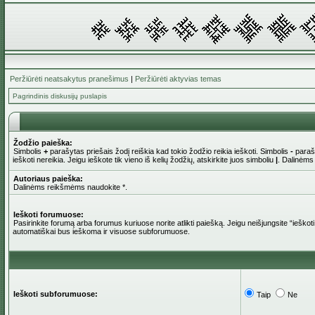
Peržiūrėti neatsakytus pranešimus
|
Peržiūrėti aktyvias temas
Pagrindinis diskusijų puslapis
Žodžio paieška:
Simbolis
+
parašytas priešais žodį reiškia kad tokio žodžio reikia ieškoti. Simbolis
-
parašy
ieškoti nereikia. Jeigu ieškote tik vieno iš kelių žodžių, atskirkite juos simboliu
|
. Dalinėms
Autoriaus paieška:
Dalinėms reikšmėms naudokite *.
Ieškoti forumuose:
Pasirinkite forumą arba forumus kuriuose norite atlikti paiešką. Jeigu neišjungsite “iešk
automatiškai bus ieškoma ir visuose subforumuose.
Ieškoti subforumuose:
Taip
Ne