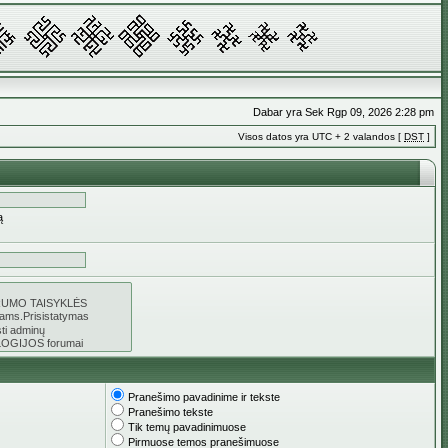
Dabar yra Sek Rgp 09, 2026 2:28 pm
Visos datos yra UTC + 2 valandos [
DST
]
ą
Pranešimo pavadinime ir tekste
Pranešimo tekste
Tik temų pavadinimuose
Pirmuose temos pranešimuose