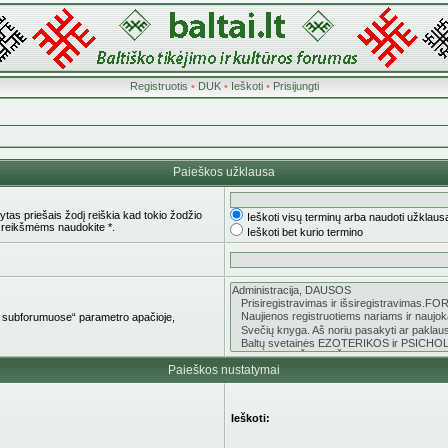
Registruotis
•
DUK
•
Ieškoti
•
Prisijungti
Paieškos užklausa
tas priešais žodį reiškia kad tokio žodžio
Ieškoti visų terminų arba naudoti užklaus
 reikšmėms naudokite *.
Ieškoti bet kurio termino
oti subforumuose“ parametro apačioje,
Paieškos nustatymai
Ieškoti: