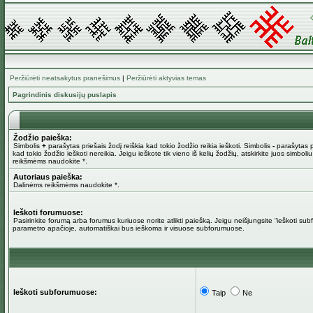
Peržiūrėti neatsakytus pranešimus
|
Peržiūrėti aktyvias temas
Pagrindinis diskusijų puslapis
Žodžio paieška:
Simbolis
+
parašytas priešais žodį reiškia kad tokio žodžio reikia ieškoti. Simbolis
-
parašytas pr
kad tokio žodžio ieškoti nereikia. Jeigu ieškote tik vieno iš kelių žodžių, atskirkite juos simboli
reikšmėms naudokite *.
Autoriaus paieška:
Dalinėms reikšmėms naudokite *.
Ieškoti forumuose:
Pasirinkite forumą arba forumus kuriuose norite atlikti paiešką. Jeigu neišjungsite “ieškoti su
parametro apačioje, automatiškai bus ieškoma ir visuose subforumuose.
Ieškoti subforumuose:
Taip
Ne